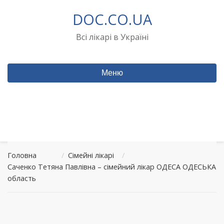
Перейти
DOC.CO.UA
до
вмісту
Всі лікарі в Україні
Меню
Головна
/
Сімейні лікарі
/
Саченко Тетяна Павлівна – сімейний лікар ОДЕСА ОДЕСЬКА
область