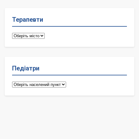
Терапевти
Терапевти
Педіатри
Педіатри