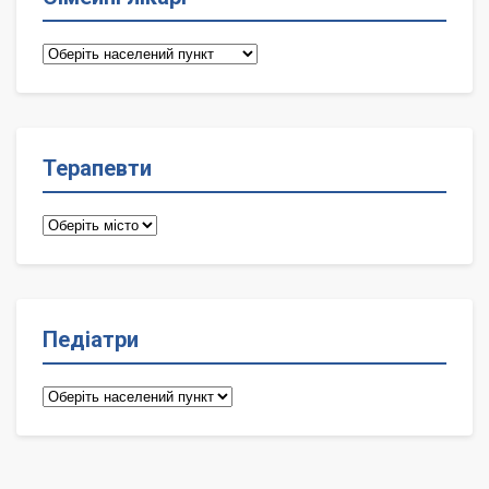
Сімейні
лікарі
Терапевти
Терапевти
Педіатри
Педіатри