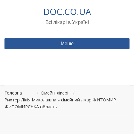
Перейти
DOC.CO.UA
до
вмісту
Всі лікарі в Україні
Меню
Головна
/
Сімейні лікарі
/
Рихтер Лілія Миколаївна – сімейний лікар ЖИТОМИР
ЖИТОМИРСЬКА область