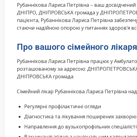
Рубаннікова Лариса Петрівна – ваш досвідчений
ДНІПРО, ДНІПРОВСЬКА громада у ДНІПРОПЕТРОВС
пацієнта, Рубаннікова Лариса Петрівна забезпечу
стаючи надійною опорою у питаннях здоров’я всі
Про вашого сімейного лікар
Рубаннікова Лариса Петрівна працює у Амбулатор
розташованому за адресою: ДНІПРОПЕТРОВСЬКА об
ДНІПРОВСЬКА громада
Сімейний лікар Рубаннікова Лариса Петрівна нада
Регулярні профілактичні огляди
Діагностика та лікування поширених захвор
Направлення до вузькопрофільних спеціаліст
Вакцинація згідно з національним календар