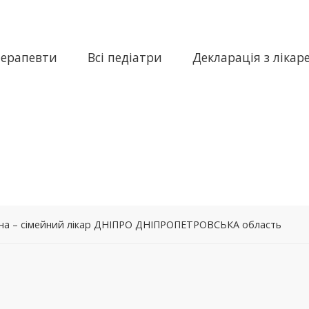
терапевти
Всі педіатри
Декларація з лікар
вна – сімейний лікар ДНІПРО ДНІПРОПЕТРОВСЬКА область