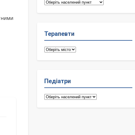
Сімейні
лікарі
ктними
Терапевти
Терапевти
Педіатри
Педіатри