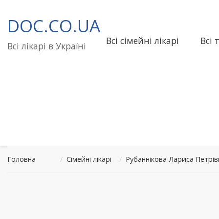
Перейти
до
DOC.CO.UA
вмісту
Всі сімейні лікарі
Всі 
Всі лікарі в Україні
Головна
/
Сімейні лікарі
/
Рубаннікова Лариса Петрі