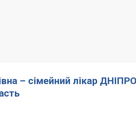
івна – сімейний лікар ДНІПР
асть