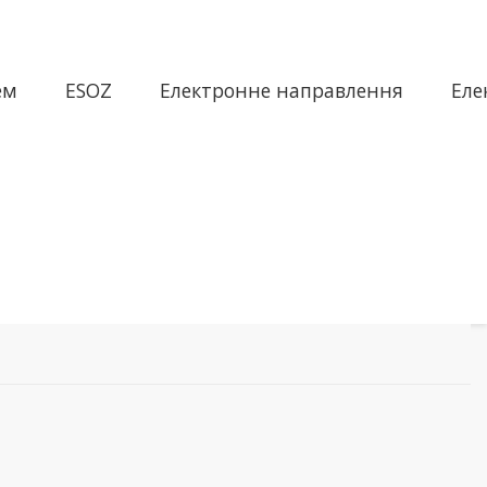
ем
ESOZ
Електронне направлення
Еле