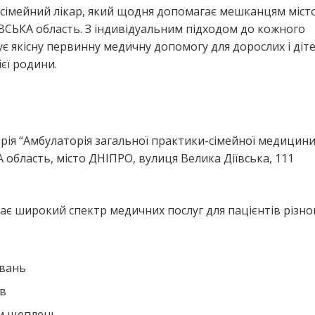
 сімейний лікар, який щодня допомагає мешканцям міст
ЬКА область. З індивідуальним підходом до кожного
є якісну первинну медичну допомогу для дорослих і діте
єї родини.
я
ія “Амбулаторія загальної практики-сімейної медицини
ласть, місто ДНІПРО, вулиця Велика Діївська, 111
є широкий спектр медичних послуг для пацієнтів різног
ювань
ів
ем щеплень