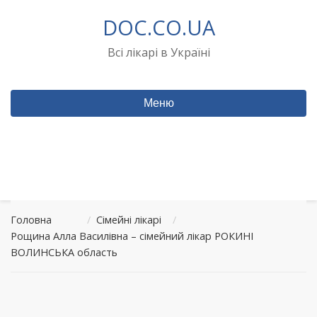
Перейти
DOC.CO.UA
до
вмісту
Всі лікарі в Україні
Меню
Головна
/
Сімейні лікарі
/
Рощина Алла Василівна – сімейний лікар РОКИНІ
ВОЛИНСЬКА область