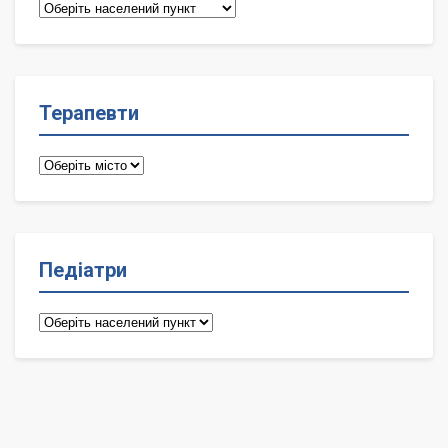
Сімейні
лікарі
Терапевти
Терапевти
Педіатри
Педіатри