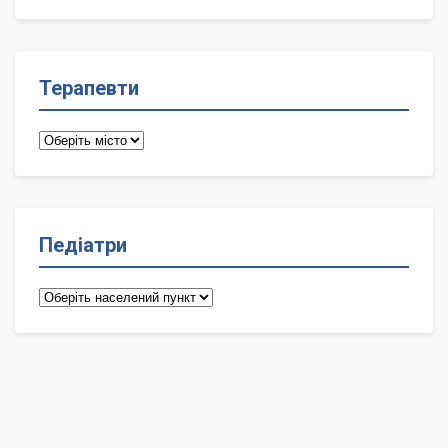
лікарі
Терапевти
Терапевти
Педіатри
Педіатри