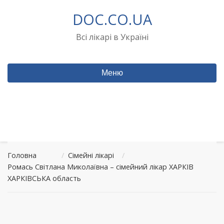
Перейти
DOC.CO.UA
до
вмісту
Всі лікарі в Україні
Меню
Головна
/
Сімейні лікарі
/
Ромась Світлана Миколаївна – сімейний лікар ХАРКІВ
ХАРКІВСЬКА область