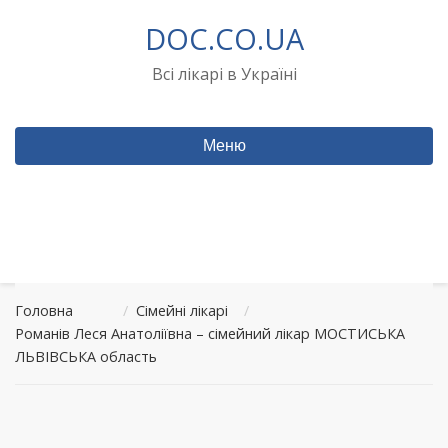
Перейти
DOC.CO.UA
до
вмісту
Всі лікарі в Україні
Меню
Головна
/
Сімейні лікарі
/
Романів Леся Анатоліївна – сімейний лікар МОСТИСЬКА
ЛЬВІВСЬКА область