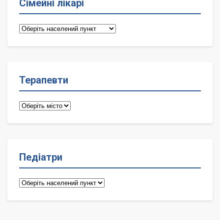
Сімейні лікарі
Сімейні
лікарі
Терапевти
Терапевти
Педіатри
Педіатри