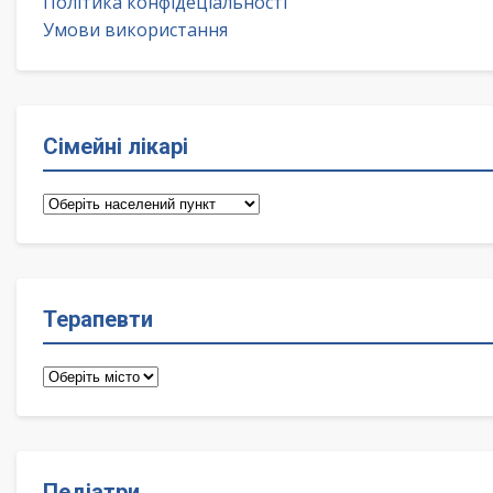
Політика конфідеціальності
Умови використання
Сімейні лікарі
Сімейні
лікарі
Терапевти
Терапевти
Педіатри