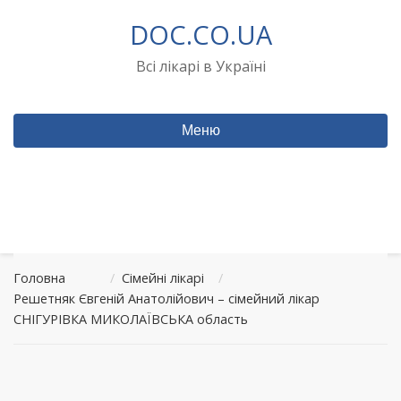
Перейти
DOC.CO.UA
до
вмісту
Всі лікарі в Україні
Меню
Головна
/
Сімейні лікарі
/
Решетняк Євгеній Анатолійович – сімейний лікар
СНІГУРІВКА МИКОЛАЇВСЬКА область