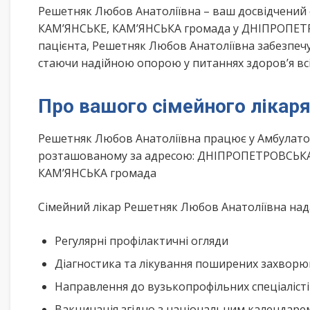
Решетняк Любов Анатоліївна – ваш досвідчений 
КАМ’ЯНСЬКЕ, КАМ’ЯНСЬКА громада у ДНІПРОПЕТР
пацієнта, Решетняк Любов Анатоліївна забезпечу
стаючи надійною опорою у питаннях здоров’я всі
Про вашого сімейного лікар
Решетняк Любов Анатоліївна працює у Амбулатор
розташованому за адресою: ДНІПРОПЕТРОВСЬКА о
КАМ’ЯНСЬКА громада
Сімейний лікар Решетняк Любов Анатоліївна нада
Регулярні профілактичні огляди
Діагностика та лікування поширених захвор
Направлення до вузькопрофільних спеціаліст
Вакцинація згідно з національним календар