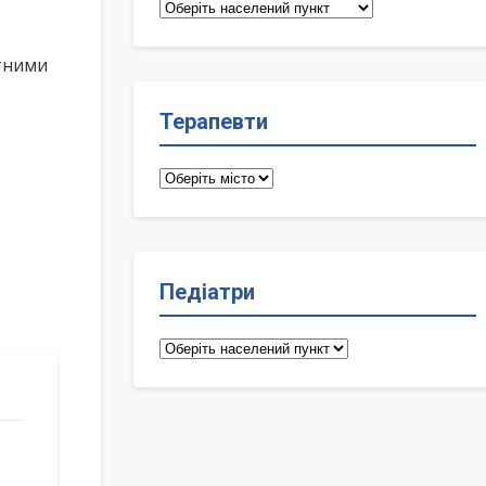
Сімейні
лікарі
ктними
Терапевти
Терапевти
Педіатри
Педіатри