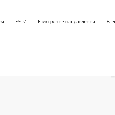
ем
ESOZ
Електронне направлення
Еле