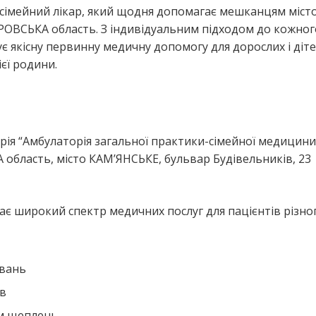
сімейний лікар, який щодня допомагає мешканцям міст
ОВСЬКА область. З індивідуальним підходом до кожног
є якісну первинну медичну допомогу для дорослих і діте
єї родини.
я
ія “Амбулаторія загальної практики-сімейної медицини
бласть, місто КАМ’ЯНСЬКЕ, бульвар Будівельників, 23
є широкий спектр медичних послуг для пацієнтів різног
ювань
ів
ем щеплень