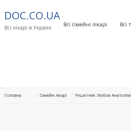
Перейти
до
DOC.CO.UA
вмісту
Всі сімейні лікарі
Всі 
Всі лікарі в Україні
Головна
/
Сімейні лікарі
/
Решетняк Любов Анатолії