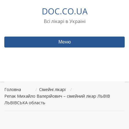
Перейти
DOC.CO.UA
до
вмісту
Всі лікарі в Україні
Меню
Головна
/
Сімейні лікарі
/
Репак Михайло Валерійович – сімейний лікар ЛЬВІВ
ЛЬВІВСЬКА область