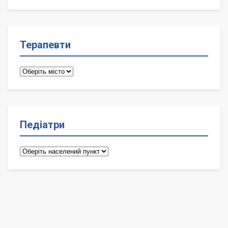
лікарі
Терапевти
Терапевти
Педіатри
Педіатри