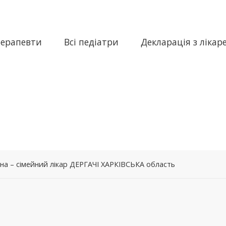
терапевти
Всі педіатри
Декларація з лікар
вна – сімейний лікар ДЕРГАЧІ ХАРКІВСЬКА область