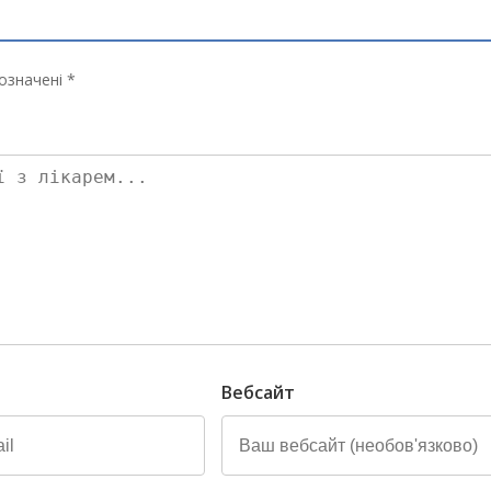
означені *
Вебсайт