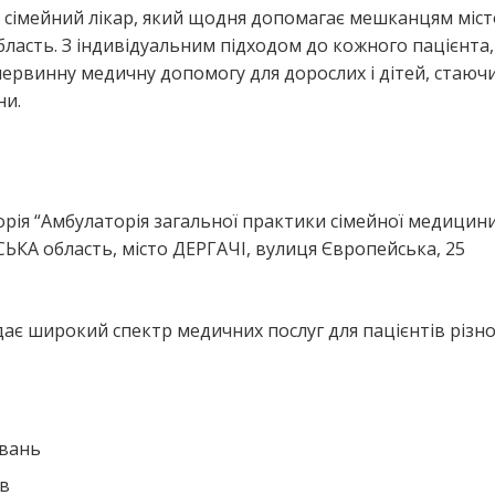
й сімейний лікар, який щодня допомагає мешканцям міст
ласть. З індивідуальним підходом до кожного пацієнта,
первинну медичну допомогу для дорослих і дітей, стаюч
ни.
я
рія “Амбулаторія загальної практики сімейної медицини
ЬКА область, місто ДЕРГАЧІ, вулиця Європейська, 25
дає широкий спектр медичних послуг для пацієнтів різн
ювань
ів