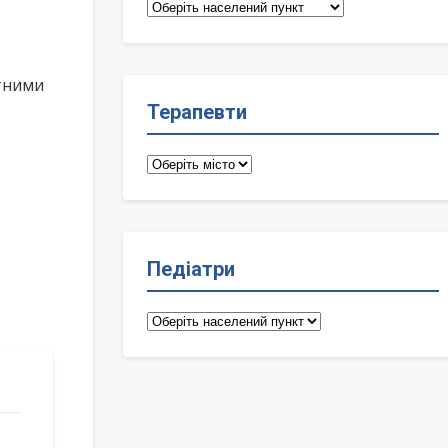
Сімейні
лікарі
ктними
Терапевти
Терапевти
Педіатри
Педіатри