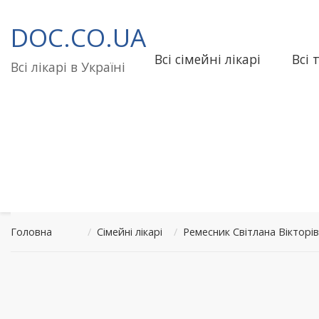
Перейти
до
DOC.CO.UA
вмісту
Всі сімейні лікарі
Всі 
Всі лікарі в Україні
Головна
/
Сімейні лікарі
/
Ремесник Світлана Вікторі