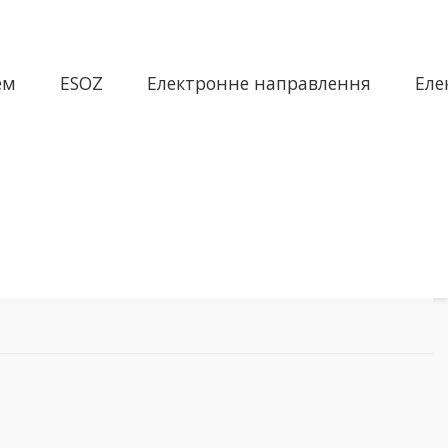
ем
ESOZ
Електронне направлення
Еле