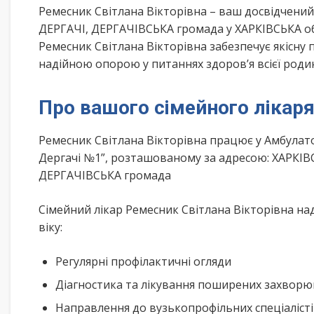
Ремесник Світлана Вікторівна – ваш досвідчени
ДЕРГАЧІ, ДЕРГАЧІВСЬКА громада у ХАРКІВСЬКА об
Ремесник Світлана Вікторівна забезпечує якісну 
надійною опорою у питаннях здоров’я всієї роди
Про вашого сімейного лікар
Ремесник Світлана Вікторівна працює у Амбулато
Дергачі №1”, розташованому за адресою: ХАРКІВС
ДЕРГАЧІВСЬКА громада
Сімейний лікар Ремесник Світлана Вікторівна на
віку:
Регулярні профілактичні огляди
Діагностика та лікування поширених захвор
Направлення до вузькопрофільних спеціаліст