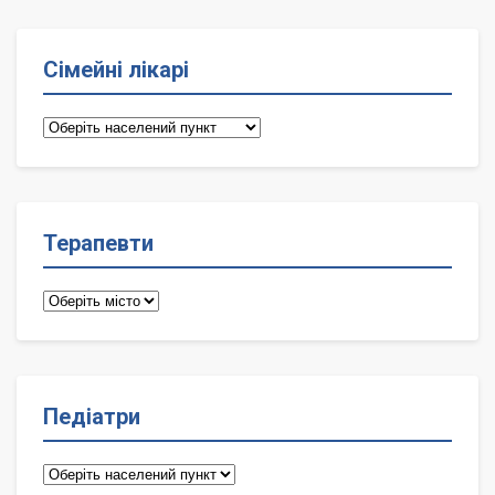
Сімейні лікарі
Сімейні
лікарі
Терапевти
Терапевти
Педіатри
Педіатри