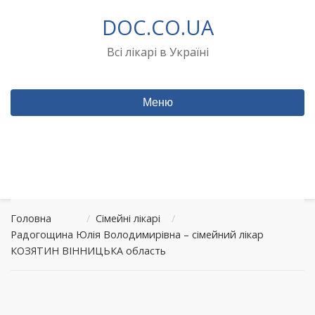
Перейти
DOC.CO.UA
до
вмісту
Всі лікарі в Україні
Меню
Головна
/
Сімейні лікарі
/
Радогощина Юлія Володимирівна – сімейний лікар
КОЗЯТИН ВІННИЦЬКА область