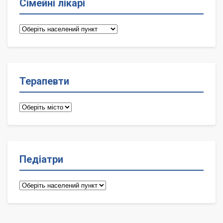
Сімейні лікарі
Сімейні
лікарі
Терапевти
Терапевти
Педіатри
Педіатри