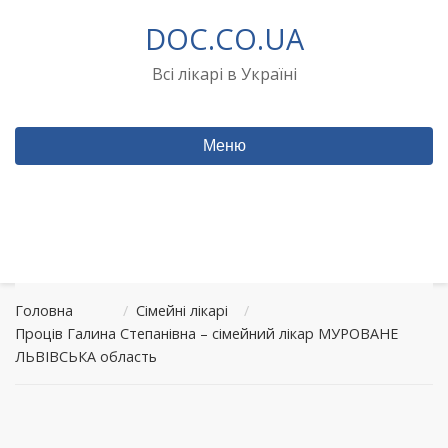
Перейти
DOC.CO.UA
до
вмісту
Всі лікарі в Україні
Меню
Головна
/
Сімейні лікарі
/
Проців Галина Степанівна – сімейний лікар МУРОВАНЕ
ЛЬВІВСЬКА область