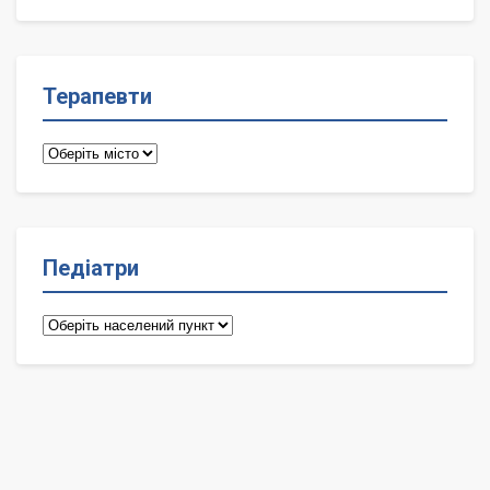
лікарі
Терапевти
Терапевти
Педіатри
Педіатри