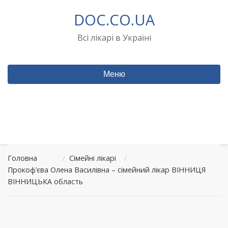
Перейти
DOC.CO.UA
до
вмісту
Всі лікарі в Україні
Меню
Головна
/
Сімейні лікарі
/
Прокоф’єва Олена Василівна – сімейний лікар ВІННИЦЯ
ВІННИЦЬКА область