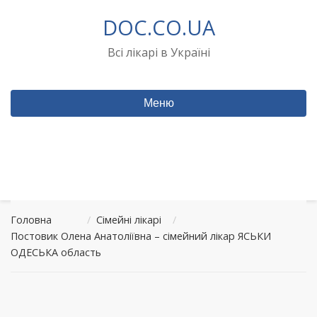
Перейти
DOC.CO.UA
до
вмісту
Всі лікарі в Україні
Меню
Головна
/
Сімейні лікарі
/
Постовик Олена Анатоліївна – сімейний лікар ЯСЬКИ
ОДЕСЬКА область