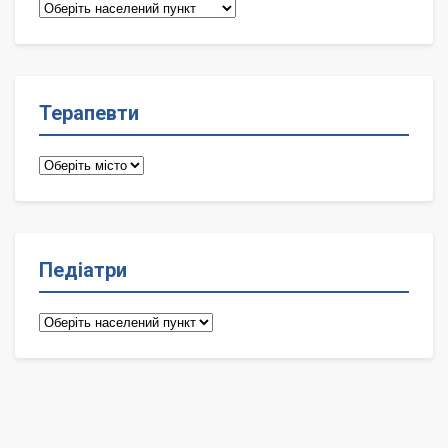
Сімейні
лікарі
Терапевти
Терапевти
Педіатри
Педіатри