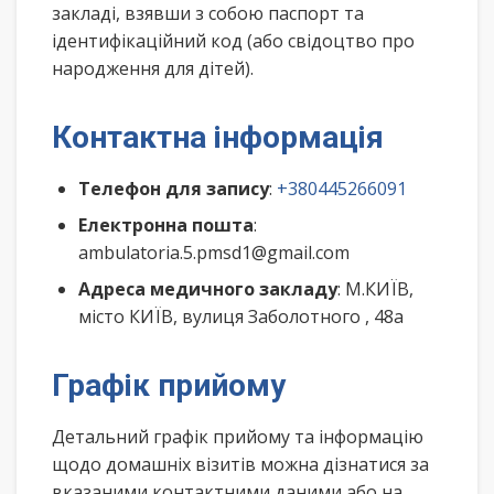
закладі, взявши з собою паспорт та
ідентифікаційний код (або свідоцтво про
народження для дітей).
Контактна інформація
Телефон для запису
:
+380445266091
Електронна пошта
:
ambulatoria.5.pmsd1@gmail.com
Адреса медичного закладу
: М.КИЇВ,
місто КИЇВ, вулиця Заболотного , 48а
Графік прийому
Детальний графік прийому та інформацію
щодо домашніх візитів можна дізнатися за
вказаними контактними даними або на