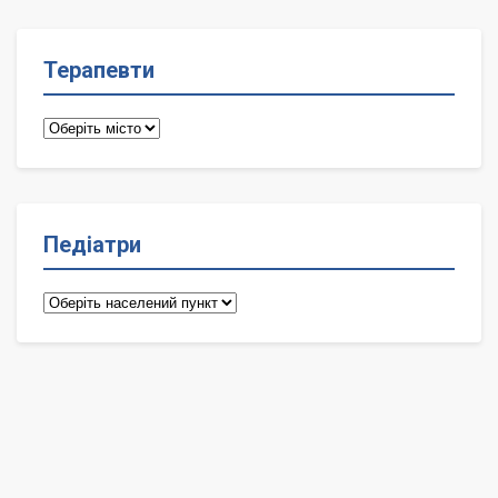
Терапевти
Терапевти
Педіатри
Педіатри