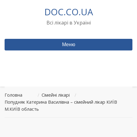
Перейти
DOC.CO.UA
до
вмісту
Всі лікарі в Україні
Меню
Головна
/
Сімейні лікарі
/
Попудняк Катерина Василівна – сімейний лікар КИЇВ
М.КИЇВ область