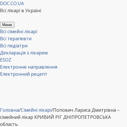
Перейти
DOC.CO.UA
до
Всі лікарі в Україні
вмісту
Меню
Всі сімейні лікарі
Всі терапевти
Всі педіатри
Декларація з лікарем
ESOZ
Електронне направлення
Електронний рецепт
Головна
/
Сімейні лікарі
/
Попович Лариса Дмитрівна –
сімейний лікар КРИВИЙ РІГ ДНІПРОПЕТРОВСЬКА
область