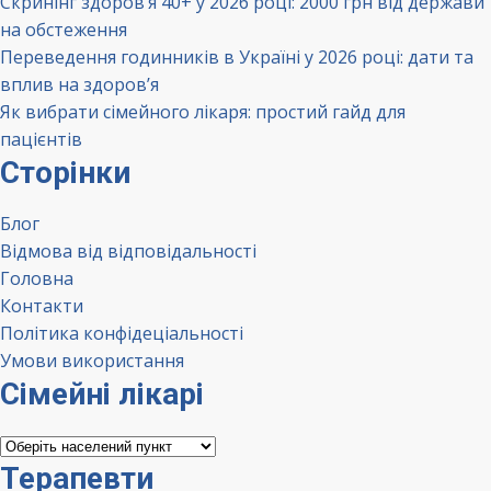
Скринінг здоров’я 40+ у 2026 році: 2000 грн від держави
на обстеження
Переведення годинників в Україні у 2026 році: дати та
вплив на здоров’я
Як вибрати сімейного лікаря: простий гайд для
пацієнтів
Сторінки
Блог
Відмова від відповідальності
Головна
Контакти
Політика конфідеціальності
Умови використання
Сімейні лікарі
Сімейні
лікарі
Терапевти