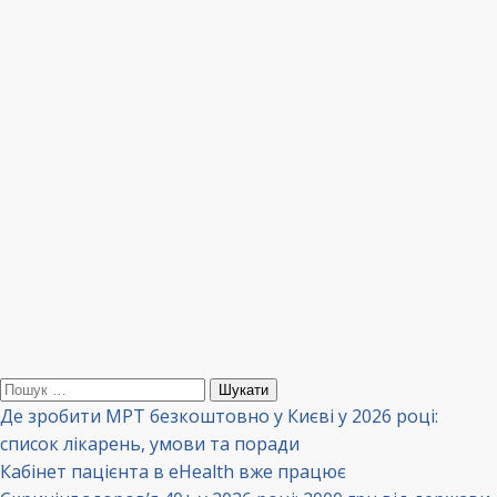
Пошук:
Де зробити МРТ безкоштовно у Києві у 2026 році:
список лікарень, умови та поради
Кабінет пацієнта в eHealth вже працює