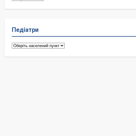
Педіатри
Педіатри