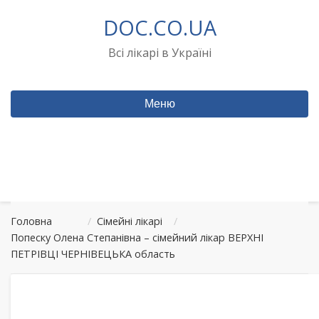
Перейти
DOC.CO.UA
до
вмісту
Всі лікарі в Україні
Меню
Головна
/
Сімейні лікарі
/
Попеску Олена Степанівна – сімейний лікар ВЕРХНІ
ПЕТРІВЦІ ЧЕРНІВЕЦЬКА область