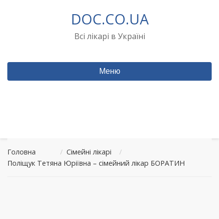
Перейти
DOC.CO.UA
до
вмісту
Всі лікарі в Україні
Меню
Головна
/
Сімейні лікарі
/
Поліщук Тетяна Юріївна – сімейний лікар БОРАТИН