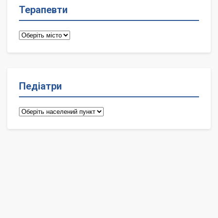
Терапевти
Терапевти
Педіатри
Педіатри