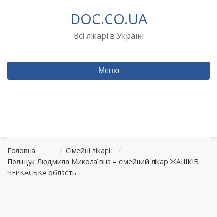
Перейти
DOC.CO.UA
до
вмісту
Всі лікарі в Україні
Меню
Головна
/
Сімейні лікарі
/
Поліщук Людмила Миколаївна – сімейний лікар ЖАШКІВ
ЧЕРКАСЬКА область