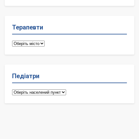
лікарі
Терапевти
Терапевти
Педіатри
Педіатри