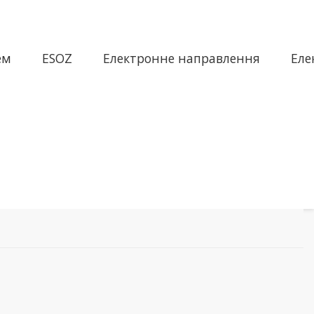
ем
ESOZ
Електронне направлення
Еле