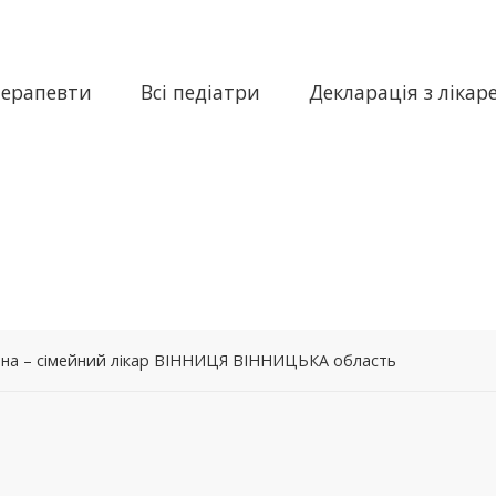
терапевти
Всі педіатри
Декларація з лікар
вна – сімейний лікар ВІННИЦЯ ВІННИЦЬКА область