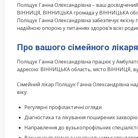
Поліщук Ганна Олександрівна – ваш досвідчений
ВІННИЦЯ, ВІННИЦЬКА громада у ВІННИЦЬКА облас
Поліщук Ганна Олександрівна забезпечує якісну 
надійною опорою у питаннях здоров’я всієї роди
Про вашого сімейного лікар
Поліщук Ганна Олександрівна працює у Амбулато
адресою: ВІННИЦЬКА область, місто ВІННИЦЯ, в
Сімейний лікар Поліщук Ганна Олександрівна над
віку:
Регулярні профілактичні огляди
Діагностика та лікування поширених захвор
Направлення до вузькопрофільних спеціаліст
Вакцинація згідно з національним календар