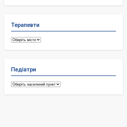
лікарі
Терапевти
Терапевти
Педіатри
Педіатри