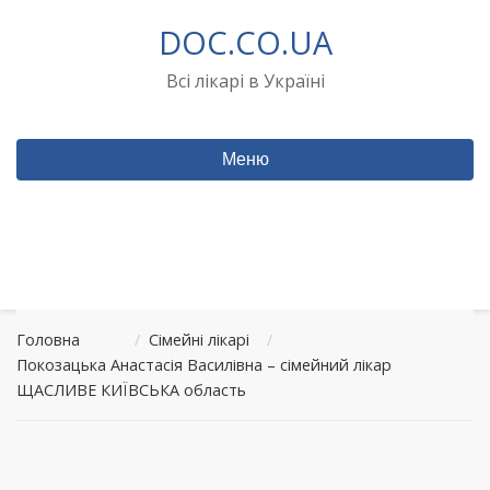
Перейти
DOC.CO.UA
до
вмісту
Всі лікарі в Україні
Меню
Головна
/
Сімейні лікарі
/
Покозацька Анастасія Василівна – сімейний лікар
ЩАСЛИВЕ КИЇВСЬКА область