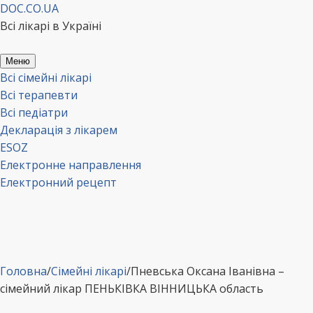
Перейти
DOC.CO.UA
до
Всі лікарі в Україні
вмісту
Меню
Всі сімейні лікарі
Всі терапевти
Всі педіатри
Декларація з лікарем
ESOZ
Електронне направлення
Електронний рецепт
Головна
/
Сімейні лікарі
/
Пневська Оксана Іванівна –
сімейний лікар ПЕНЬКІВКА ВІННИЦЬКА область