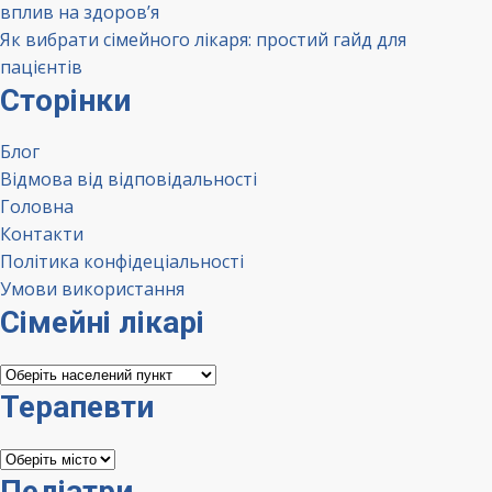
вплив на здоров’я
Як вибрати сімейного лікаря: простий гайд для
пацієнтів
Сторінки
Блог
Відмова від відповідальності
Головна
Контакти
Політика конфідеціальності
Умови використання
Сімейні лікарі
Сімейні
лікарі
Терапевти
Терапевти
Педіатри