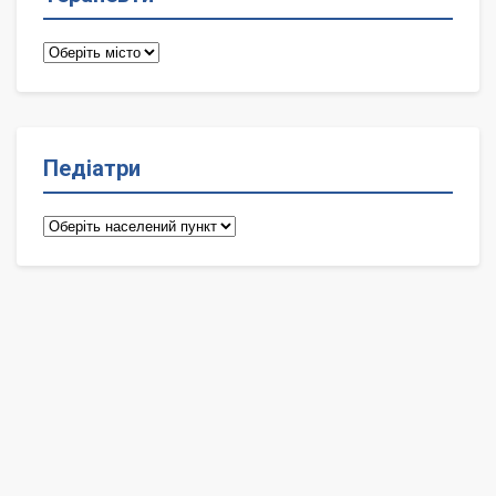
Терапевти
Педіатри
Педіатри