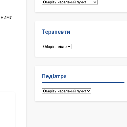
Сімейні
лікарі
ктними
Терапевти
Терапевти
Педіатри
Педіатри