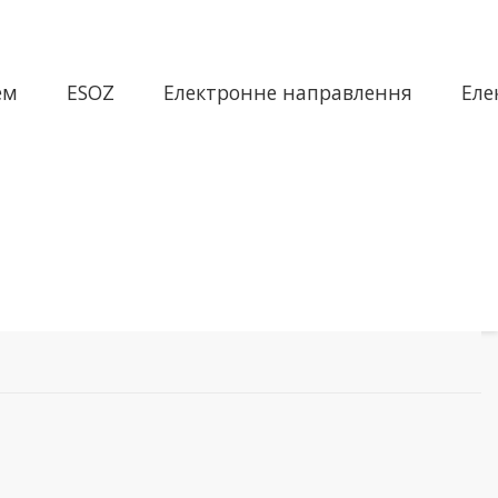
ем
ESOZ
Електронне направлення
Еле