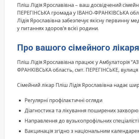
Пліш Лідія Ярославівна – ваш досвідчений сіме
ПЕРЕГІНСЬКА громада у ІВАНО-ФРАНКІВСЬКА облас
Лідія Ярославівна забезпечує якісну первинну м
у питаннях здоров’я всієї родини.
Про вашого сімейного лікар
Пліш Лідія Ярославівна працює у Амбулаторія “А
ФРАНКІВСЬКА область, смт. ПЕРЕГІНСЬКЕ, вули
Сімейний лікар Пліш Лідія Ярославівна надає шир
Регулярні профілактичні огляди
Діагностика та лікування поширених захвор
Направлення до вузькопрофільних спеціаліст
Вакцинація згідно з національним календар