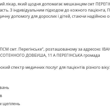
йний лікар, який щодня допомагає мешканцям смт ПЕРЕГІ
ть. З індивідуальним підходом до кожного пацієнта, 
едичну допомогу для дорослих і дітей, стаючи надійною
я
ЗПСМ смт. Перегінське”, розташованому за адресою: ІВА
ця СОТЕННОГО ДОВБУША, 11 А ПЕРЕГІНСЬКА громада
окий спектр медичних послуг для пацієнтів різного віку:
ювань
ів
ем щеплень