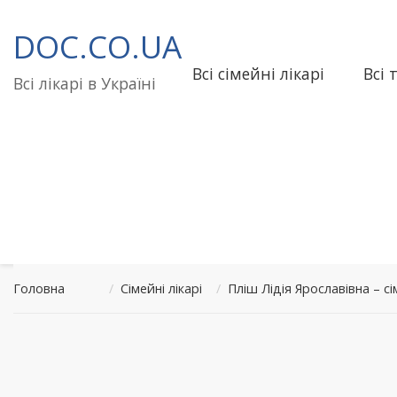
Перейти
до
DOC.CO.UA
вмісту
Всі сімейні лікарі
Всі 
Всі лікарі в Україні
Головна
/
Сімейні лікарі
/
Пліш Лідія Ярославівна –