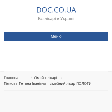
Перейти
DOC.CO.UA
до
вмісту
Всі лікарі в Україні
Меню
Головна
/
Сімейні лікарі
/
Пімкова Тетяна Іванівна – сімейний лікар ПОЛОГИ