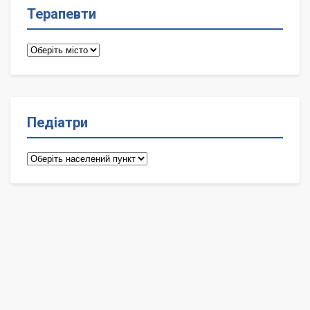
Терапевти
Терапевти
Педіатри
Педіатри