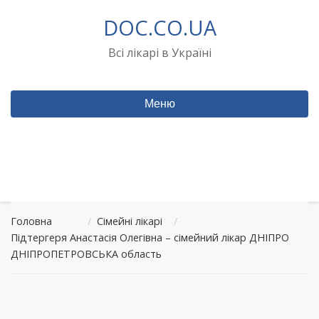
Перейти
DOC.CO.UA
до
вмісту
Всі лікарі в Україні
Меню
Головна
/
Сімейні лікарі
/
Підтергеря Анастасія Олегівна – сімейний лікар ДНІПРО
ДНІПРОПЕТРОВСЬКА область