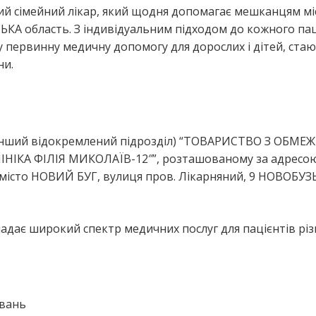
ий сімейний лікар, який щодня допомагає мешканцям мі
 область. З індивідуальним підходом до кожного пац
у первинну медичну допомогу для дорослих і дітей, ста
ни.
я
 (інший відокремлений підрозділ) “ТОВАРИСТВО З ОБМ
КА ФІЛІЯ МИКОЛАЇВ-12″”, розташованому за адресою
сто НОВИЙ БУГ, вулиця пров. Лікарняний, 9 НОВОБУЗ
адає широкий спектр медичних послуг для пацієнтів рі
ювань