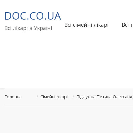
Перейти
до
DOC.CO.UA
вмісту
Всі сімейні лікарі
Всі 
Всі лікарі в Україні
Головна
/
Сімейні лікарі
/
Підлужна Тетяна Олександ