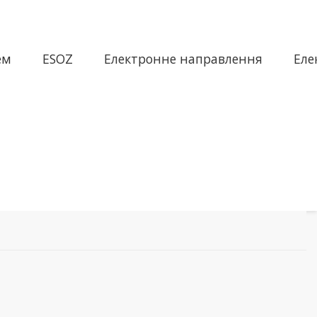
ем
ESOZ
Електронне направлення
Еле