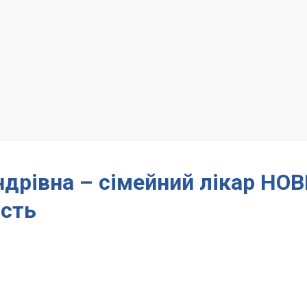
дрівна – сімейний лікар НО
сть