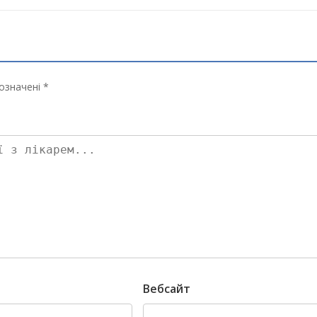
означені *
Вебсайт