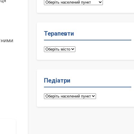
иця
Сімейні
лікарі
Терапевти
ктними
Терапевти
Педіатри
Педіатри