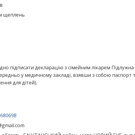
ів
ем щеплень
дно підписати декларацію з сімейним лікарем Підлужна
ередньо у медичному закладі, взявши з собою паспорт 
ння для дітей).
0680698
1@gmail.com