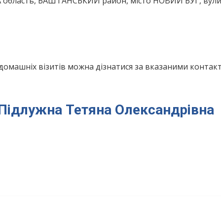
 область, БАШТАНСЬКИЙ район, місто НОВИЙ БУГ, вул
домашніх візитів можна дізнатися за вказаними конта
я Підлужна Тетяна Олександрівна