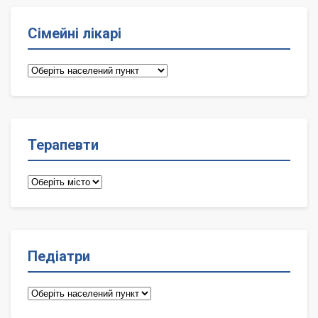
Сімейні лікарі
Сімейні
лікарі
Терапевти
Терапевти
Педіатри
Педіатри