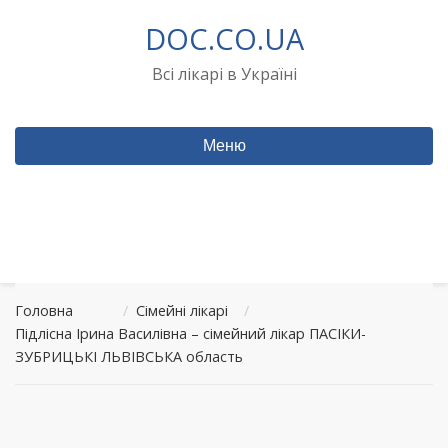
Перейти
DOC.CO.UA
до
вмісту
Всі лікарі в Україні
Меню
Головна
/
Сімейні лікарі
/
Підлісна Ірина Василівна – сімейний лікар ПАСІКИ-
ЗУБРИЦЬКІ ЛЬВІВСЬКА область