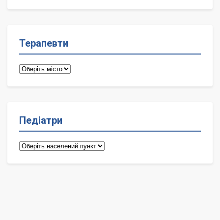
лікарі
Терапевти
Терапевти
Педіатри
Педіатри