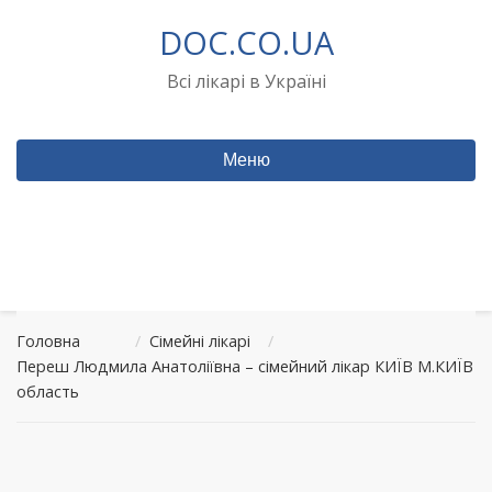
Перейти
DOC.CO.UA
до
вмісту
Всі лікарі в Україні
Меню
Головна
/
Сімейні лікарі
/
Переш Людмила Анатоліївна – сімейний лікар КИЇВ М.КИЇВ
область