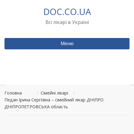
Перейти
DOC.CO.UA
до
вмісту
Всі лікарі в Україні
Меню
Головна
/
Сімейні лікарі
/
Педан Ірина Сергіївна – сімейний лікар ДНІПРО
ДНІПРОПЕТРОВСЬКА область