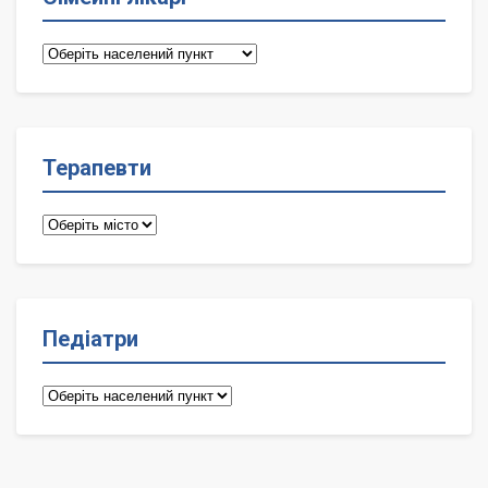
Сімейні
лікарі
Терапевти
Терапевти
Педіатри
Педіатри