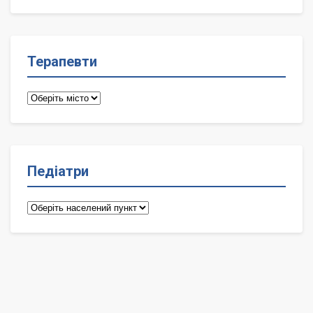
лікарі
Терапевти
Терапевти
Педіатри
Педіатри