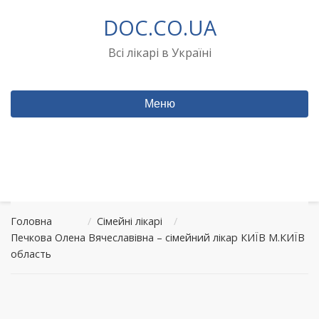
Перейти
DOC.CO.UA
до
вмісту
Всі лікарі в Україні
Меню
Головна
/
Сімейні лікарі
/
Печкова Олена Вячеславівна – сімейний лікар КИЇВ М.КИЇВ
область