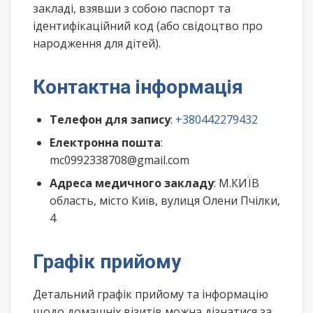
закладі, взявши з собою паспорт та
ідентифікаційний код (або свідоцтво про
народження для дітей).
Контактна інформація
Телефон для запису
:
+380442279432
Електронна пошта
:
mc0992338708@gmail.com
Адреса медичного закладу
: М.КИЇВ
область, місто Київ, вулиця Олени Пчілки,
4
Графік прийому
Детальний графік прийому та інформацію
щодо домашніх візитів можна дізнатися за