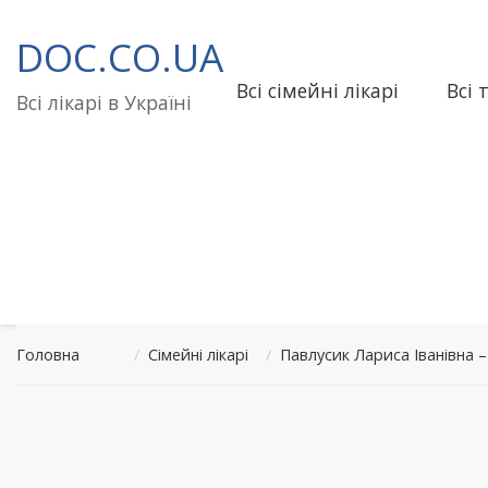
Перейти
до
DOC.CO.UA
вмісту
Всі сімейні лікарі
Всі 
Всі лікарі в Україні
Головна
/
Сімейні лікарі
/
Павлусик Лариса Іванівна