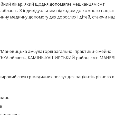
мейний лікар, який щодня допомагає мешканцям смт
ласть. З індивідуальним підходом до кожного пацієн
винну медичну допомогу для дорослих і дітей, стаючи на
я
 “Маневицька амбулаторія загальної практики-сімейної
СЬКА область, КАМІНЬ-КАШИРСЬКИЙ район, смт. МАНЕВ
ирокий спектр медичних послуг для пацієнтів різного ві
ювань
ів
ем щеплень