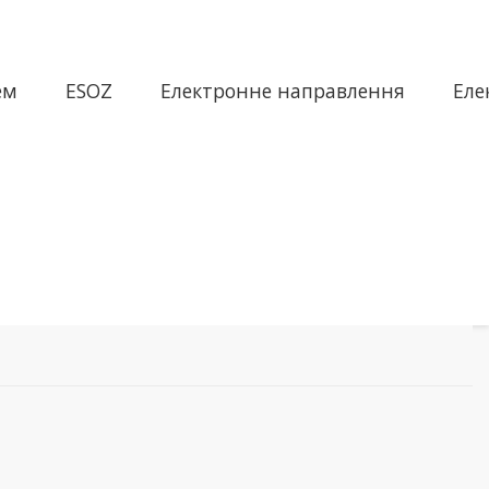
ем
ESOZ
Електронне направлення
Еле