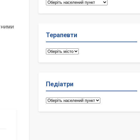
Сімейні
лікарі
ктними
Терапевти
Терапевти
Педіатри
Педіатри