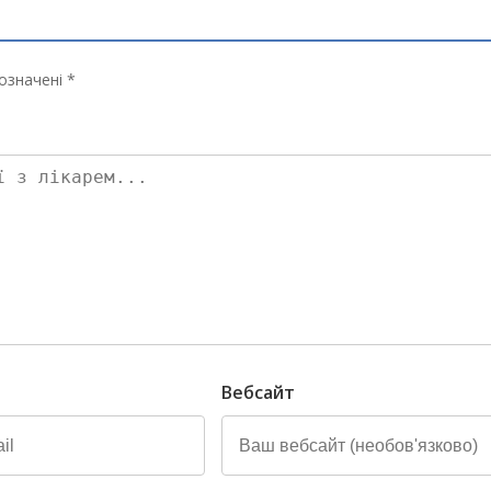
означені *
Вебсайт