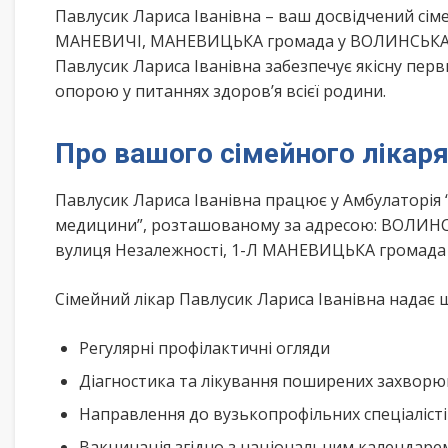
Павлусик Лариса Іванівна – ваш досвідчений сі
МАНЕВИЧІ, МАНЕВИЦЬКА громада у ВОЛИНСЬКА об
Павлусик Лариса Іванівна забезпечує якісну пер
опорою у питаннях здоров’я всієї родини.
Про вашого сімейного лікар
Павлусик Лариса Іванівна працює у Амбулаторія
медицини”, розташованому за адресою: ВОЛИН
вулиця Незалежності, 1-Л МАНЕВИЦЬКА громада
Сімейний лікар Павлусик Лариса Іванівна надає ш
Регулярні профілактичні огляди
Діагностика та лікування поширених захвор
Направлення до вузькопрофільних спеціаліст
Вакцинація згідно з національним календар