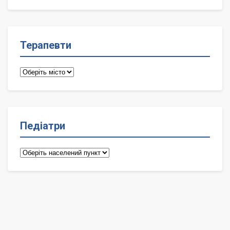
лікарі
Терапевти
Терапевти
Педіатри
Педіатри