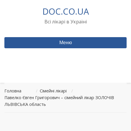
Перейти
DOC.CO.UA
до
вмісту
Всі лікарі в Україні
Меню
Головна
/
Сімейні лікарі
/
Павелко Євген Григорович – сімейний лікар ЗОЛОЧІВ
ЛЬВІВСЬКА область