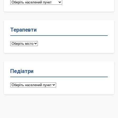
Сімейні
лікарі
Терапевти
Терапевти
Педіатри
Педіатри