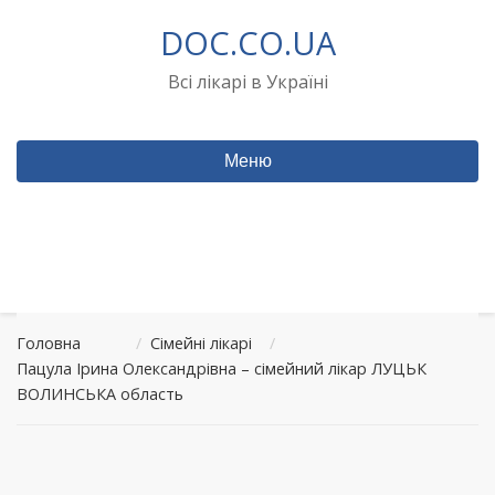
Перейти
DOC.CO.UA
до
вмісту
Всі лікарі в Україні
Меню
Головна
/
Сімейні лікарі
/
Пацула Ірина Олександрівна – сімейний лікар ЛУЦЬК
ВОЛИНСЬКА область