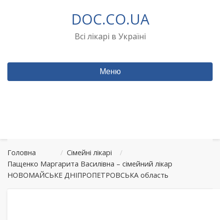
Перейти
DOC.CO.UA
до
вмісту
Всі лікарі в Україні
Меню
Головна
/
Сімейні лікарі
/
Пащенко Маргарита Василівна – сімейний лікар
НОВОМАЙСЬКЕ ДНІПРОПЕТРОВСЬКА область