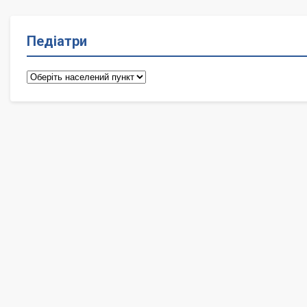
Педіатри
Педіатри