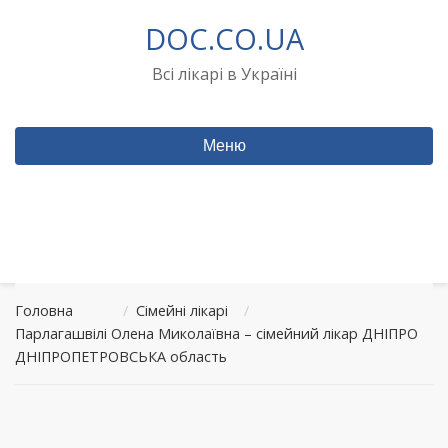
Перейти
DOC.CO.UA
до
вмісту
Всі лікарі в Україні
Меню
Головна
/
Сімейні лікарі
/
Парлагашвілі Олена Миколаївна – сімейний лікар ДНІПРО
ДНІПРОПЕТРОВСЬКА область