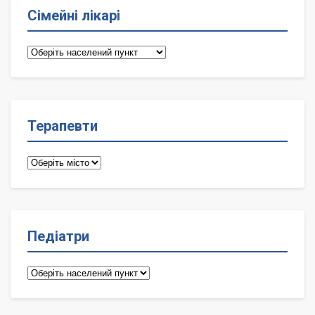
Сімейні лікарі
Сімейні
лікарі
Терапевти
Терапевти
Педіатри
Педіатри