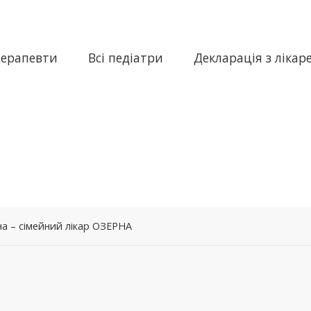
терапевти
Всі педіатри
Декларація з лікар
а – сімейний лікар ОЗЕРНА