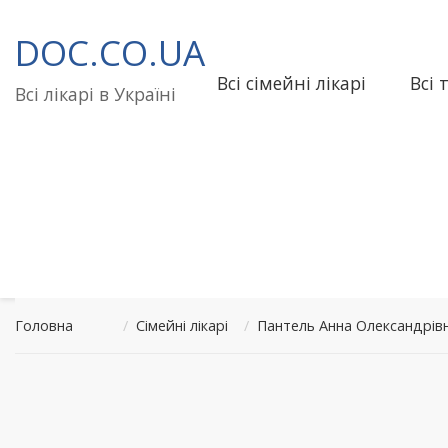
Перейти
до
DOC.CO.UA
вмісту
Всі сімейні лікарі
Всі 
Всі лікарі в Україні
Головна
/
Сімейні лікарі
/
Пантель Анна Олександрівн