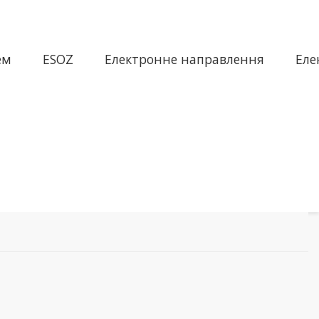
ем
ESOZ
Електронне направлення
Еле