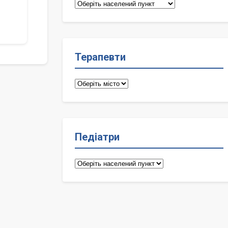
Сімейні
лікарі
Терапевти
Терапевти
Педіатри
Педіатри