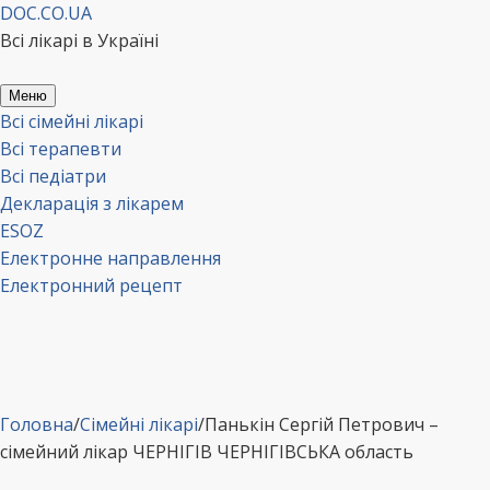
Перейти
DOC.CO.UA
до
Всі лікарі в Україні
вмісту
Меню
Всі сімейні лікарі
Всі терапевти
Всі педіатри
Декларація з лікарем
ESOZ
Електронне направлення
Електронний рецепт
Головна
/
Сімейні лікарі
/
Панькін Сергій Петрович –
сімейний лікар ЧЕРНІГІВ ЧЕРНІГІВСЬКА область