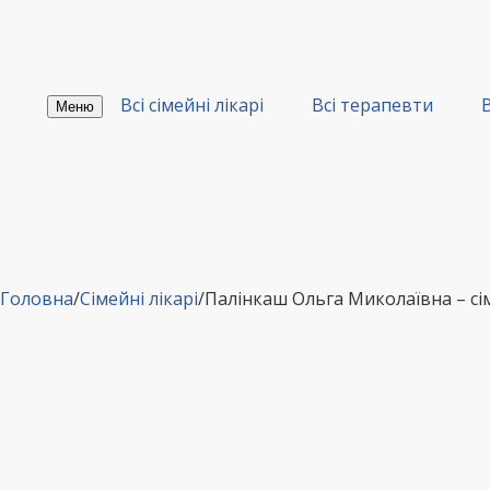
Перейти
до
вмісту
Всі сімейні лікарі
Всі терапевти
В
Меню
Головна
/
Сімейні лікарі
/
Палінкаш Ольга Миколаївна – с