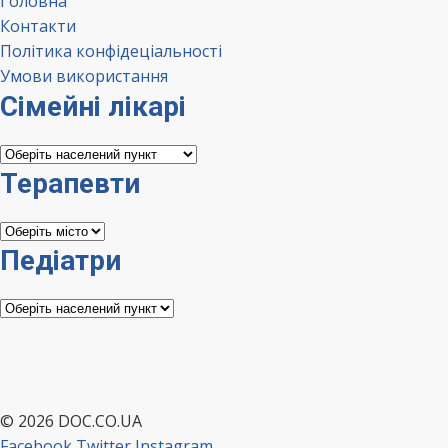
Головна
Контакти
Політика конфідеціальності
Умови використання
Сімейні лікарі
Сімейні
лікарі
Терапевти
Терапевти
Педіатри
Педіатри
© 2026 DOC.CO.UA
Facebook
Twitter
Instagram