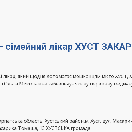
– сімейний лікар ХУСТ ЗАКА
й лікар, який щодня допомагає мешканцям місто ХУСТ, 
ш Ольга Миколаївна забезпечує якісну первинну медичну
рпатська область, Хустський район,м. Хуст, вул. Масар
асарика Томаша, 13 ХУСТСЬКА громада