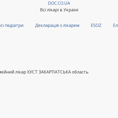
DOC.CO.UA
Всі лікарі в Україні
сі педіатри
Декларація з лікарем
ESOZ
Ел
імейний лікар ХУСТ ЗАКАРПАТСЬКА область