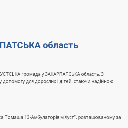
РПАТСЬКА область
ХУСТСЬКА громада у ЗАКАРПАТСЬКА область. З
 допомогу для дорослих і дітей, стаючи надійною
ика Томаша 13-Амбулаторія м.Хуст”, розташованому за