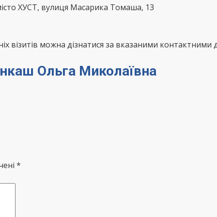
місто ХУСТ, вулиця Масарика Томаша, 13
х візитів можна дізнатися за вказаними контактними д
лінкаш Ольга Миколаївна
чені *