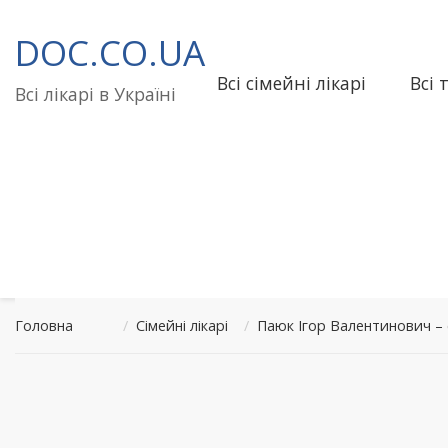
Перейти
до
DOC.CO.UA
вмісту
Всі сімейні лікарі
Всі 
Всі лікарі в Україні
Головна
/
Сімейні лікарі
/
Паюк Ігор Валентинович –