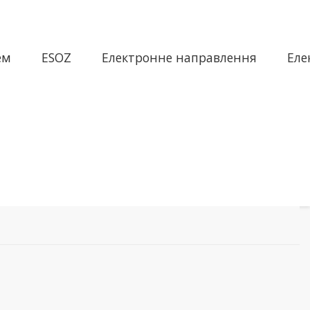
ем
ESOZ
Електронне направлення
Еле