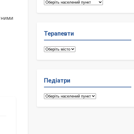
Сімейні
лікарі
ктними
Терапевти
Терапевти
Педіатри
Педіатри