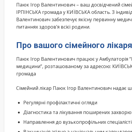
Паюк Ігор Валентинович – ваш досвідчений сім
ІРПІНСЬКА громада у КИЇВСЬКА область. З індиві
Валентинович забезпечує якісну первинну медич
питаннях здоров’я всієї родини.
Про вашого сімейного лікар
Паюк Ігор Валентинович працює у Амбулаторія “
медицини”, розташованому за адресою: КИЇВСЬКА
громада
Сімейний лікар Паюк Ігор Валентинович надає ши
Регулярні профілактичні огляди
Діагностика та лікування поширених захвор
Направлення до вузькопрофільних спеціаліст
Вакцинація згідно з національним календар