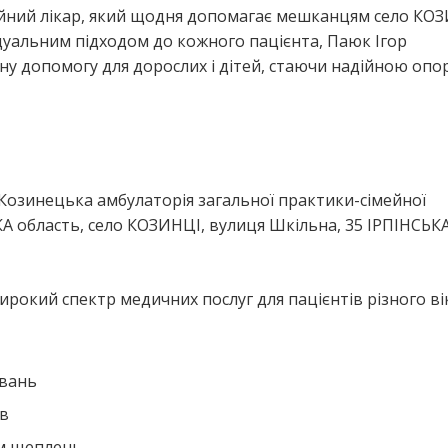
ейний лікар, який щодня допомагає мешканцям село КОЗ
дуальним підходом до кожного пацієнта, Паюк Ігор
ну допомогу для дорослих і дітей, стаючи надійною опо
я
Козинецька амбулаторія загальної практики-сімейної
 область, село КОЗИНЦІ, вулиця Шкільна, 35 ІРПІНСЬК
рокий спектр медичних послуг для пацієнтів різного вік
ювань
ів
ем щеплень