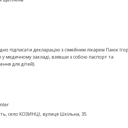
дно підписати декларацію з сімейним лікарем Паюк Іго
у медичному закладі, взявши з собою паспорт та
ння для дітей).
enter
сть, село КОЗИНЦІ, вулиця Шкільна, 35