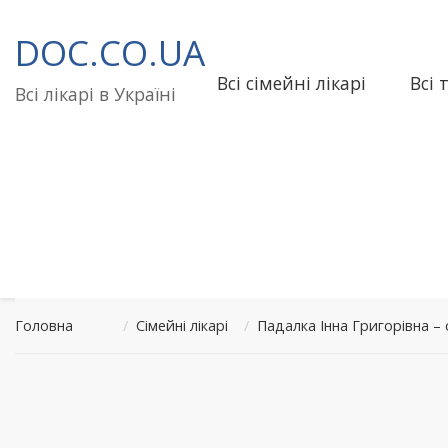
Перейти
до
DOC.CO.UA
вмісту
Всі сімейні лікарі
Всі 
Всі лікарі в Україні
Головна
/
Сімейні лікарі
/
Падалка Інна Григорівна –