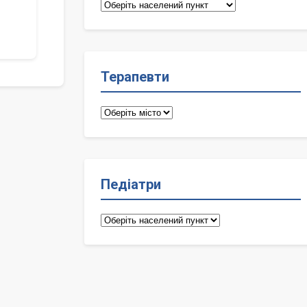
Сімейні
лікарі
Терапевти
Терапевти
Педіатри
Педіатри