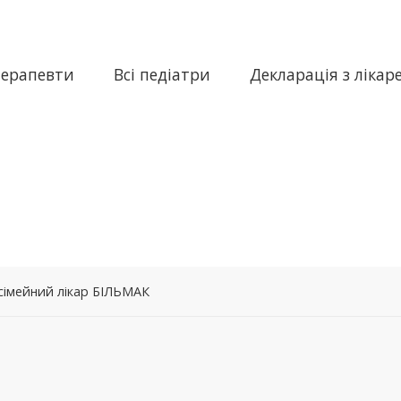
терапевти
Всі педіатри
Декларація з лікар
 сімейний лікар БІЛЬМАК