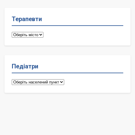
Терапевти
Терапевти
Педіатри
Педіатри