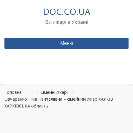
Перейти
DOC.CO.UA
до
вмісту
Всі лікарі в Україні
Меню
Головна
/
Сімейні лікарі
/
Овчаренко Ніна Пантеліївна – сімейний лікар ХАРКІВ
ХАРКІВСЬКА область