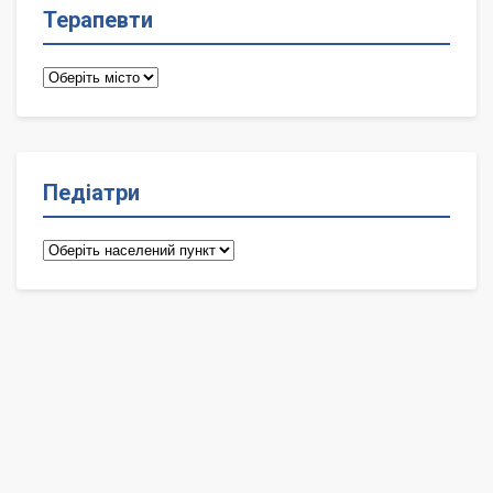
Терапевти
Терапевти
Педіатри
Педіатри