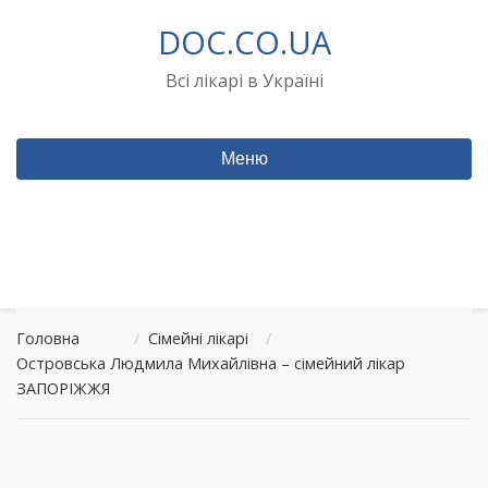
Перейти
DOC.CO.UA
до
вмісту
Всі лікарі в Україні
Меню
Головна
/
Сімейні лікарі
/
Островська Людмила Михайлівна – сімейний лікар
ЗАПОРІЖЖЯ