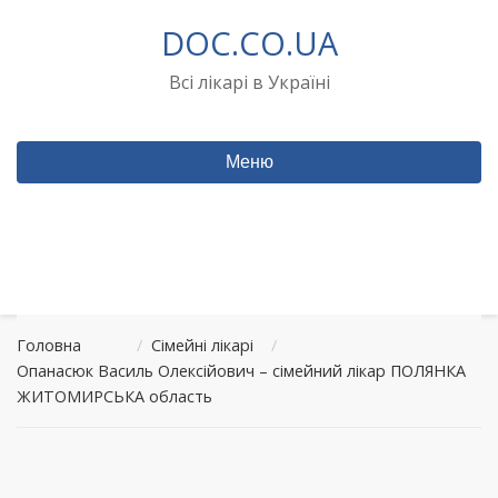
Перейти
DOC.CO.UA
до
вмісту
Всі лікарі в Україні
Меню
Головна
/
Сімейні лікарі
/
Опанасюк Василь Олексійович – сімейний лікар ПОЛЯНКА
ЖИТОМИРСЬКА область