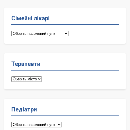
Сімейні лікарі
Сімейні
лікарі
Терапевти
Терапевти
Педіатри
Педіатри