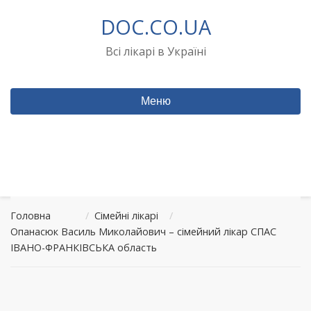
Перейти
DOC.CO.UA
до
вмісту
Всі лікарі в Україні
Меню
Головна
/
Сімейні лікарі
/
Опанасюк Василь Миколайович – сімейний лікар СПАС
ІВАНО-ФРАНКІВСЬКА область