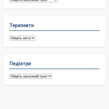
лікарі
Терапевти
Терапевти
Педіатри
Педіатри