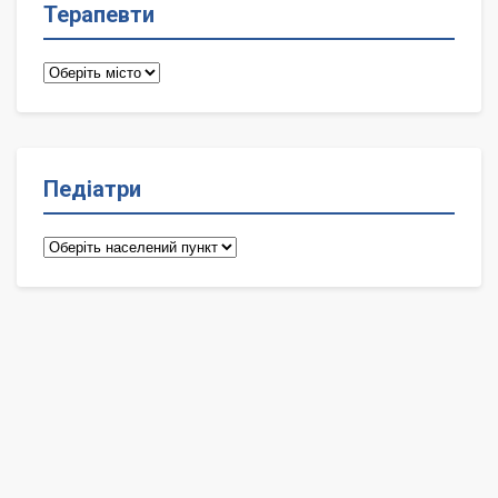
Терапевти
Терапевти
Педіатри
Педіатри