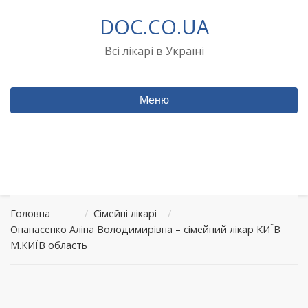
Перейти
DOC.CO.UA
до
вмісту
Всі лікарі в Україні
Меню
Головна
/
Сімейні лікарі
/
Опанасенко Аліна Володимирівна – сімейний лікар КИЇВ
М.КИЇВ область