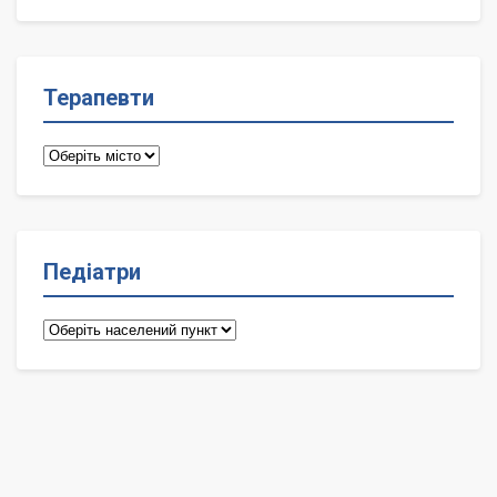
лікарі
Терапевти
Терапевти
Педіатри
Педіатри