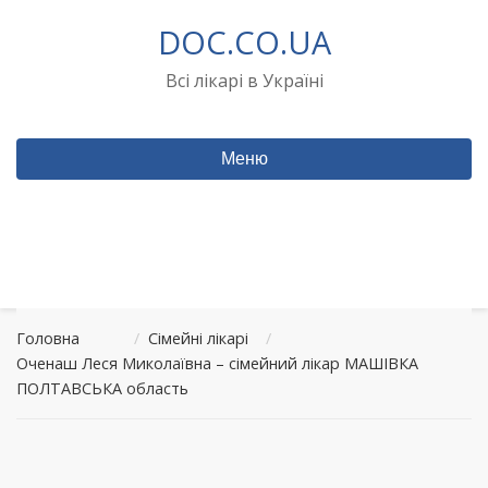
Перейти
DOC.CO.UA
до
вмісту
Всі лікарі в Україні
Меню
Головна
/
Сімейні лікарі
/
Оченаш Леся Миколаївна – сімейний лікар МАШІВКА
ПОЛТАВСЬКА область