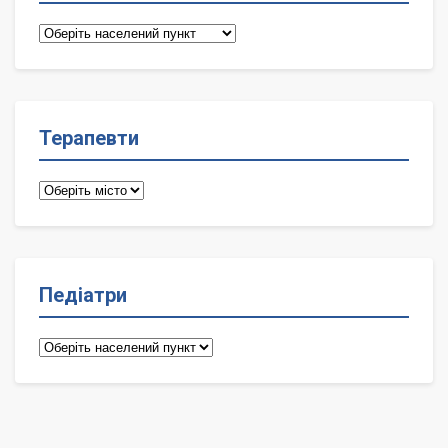
Сімейні
лікарі
Терапевти
Терапевти
Педіатри
Педіатри